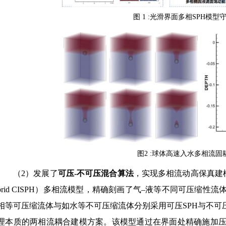
图 1 :光滑界面多相SPH模型
图2 :球体高速入水多相流固
（2）发展了
可压-不可压混合算法
，实现多相流动高保真建模
brid CISPH）多相流模型，精确刻画了气–液等不同可压缩
相等可压缩流体与如水等不可压缩流体分别采用可压SPH与不可
理本质的两相流耦合建模方案。该模型通过在界面处精确施加