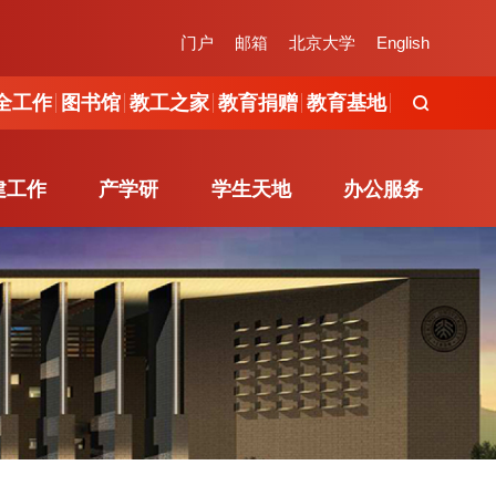
工作
图书馆
教工之家
教育捐赠
教育基地
门户
邮箱
北京大学
English
全工作
图书馆
教工之家
教育捐赠
教育基地
建工作
产学研
学生天地
办公服务
建工作
产学研
学生天地
办公服务
组织概况
产学研简介
新闻动态
学院办公室
党建活动
校企合作
通知发布
办事流程
服务指南
地方研究院
公示信息
在线办公
职能办公室
学工队伍
制度规范
办事指南
文件下载
下载专区