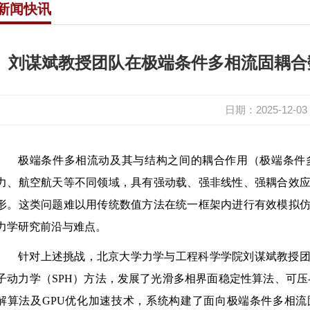
新闻快讯
所
离退休
杂系统
实验室
刘谋斌教授团队在极端条件多相流固耦合
技平台
机构
日期：2025-12-03
极端条件多相流动及其与结构之间的耦合作用（极端条件
力、航空航天等不同领域，具有强动载、强非线性、强耦合效
形。这类问题难以用传统数值方法在统一框架内进行有效模拟
力学研究前沿与难点。
针对上述挑战，北京大学力学与工程科学学院
刘谋斌
教授
子动力学（SPH）方法，发展了光滑多相界面稳定性算法、可压
解算法及GPU优化加速技术，系统构建了面向极端条件多相流