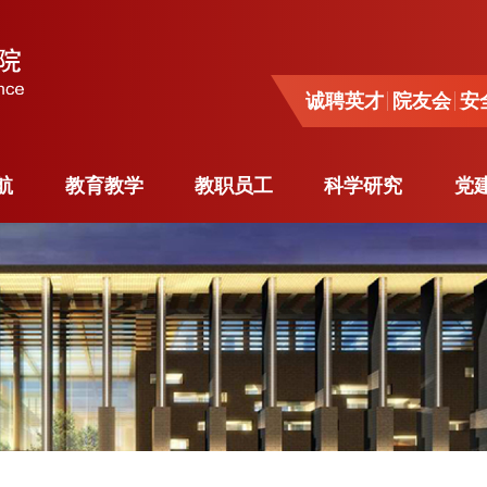
诚聘英才
院友会
安全
诚聘英才
院友会
安
导航
教育教学
教职员工
科学研究
党
航
教育教学
教职员工
科学研究
党
系
本科生教育
杰出人才
科研动态
与工程
研究生教育
师资队伍
学术活动
系
专业学位研究生
各系教员
重要项目
工程系
教育
客座教授
奖励荣誉
源工程
境外学习
行政人员
留学生
博士后
与工程
访问学者