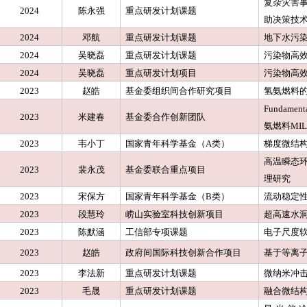
复杂灾害
2024
陈永强
重点研发计划课题
助决策技
2024
邓航
重点研发计划课题
地下水污
2024
吴晓磊
重点研发计划课题
污染物高
2024
吴晓磊
重点研发计划项目
污染物高
2023
赵皓
基金委组织间合作研究项目
氢氨燃料
Fundamenta
2023
米建春
基金委合作创新团队
氨燃料MI
2023
韦小丁
国家青年科学基金（A类）
梯度微结
高温瞬态
2023
裴永茂
基金委联合重点项目
理研究
2023
宋保方
国家青年科学基金（B类）
流动稳定
2023
段慧玲
崂山实验室科技创新项目
超高速水
2023
陈默涵
工信部专项课题
电子尺度
2023
赵皓
政府间国际科技创新合作项目
基于等离
2023
李法新
重点研发计划课题
微纳米冲
2023
毛晟
重点研发计划课题
融合微结