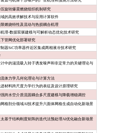
升装置与机体干涉噪声的产生机理和预测方法研究
冲压旋转爆震燃烧组织机制研究
领域的高效求解技术与应用计算软件
极限燃烧特性及流动与热损耦合机理
网机理-数据双驱建模与可解析动态优化技术研究
水下管网优化部署研究
制器SiC功率器件近区集成两相液冷技术研究
学
设计中的湍流吸入转子诱发噪声和非定常力的关键理论与
的流体力学几何化理论与计算方法
先进材料跨尺度力学行为的表征及设计原理研究
增强跨水空介质流固耦合多尺度建模与降载增稳调控
网格剖分领域AI技术提升六面体网格生成自动化新场景
目
太基于结构刚度矩阵的迭代法预处理AI优化融合新场景
目