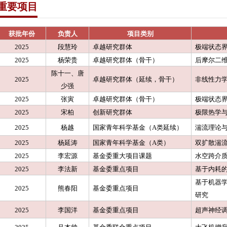
重要项目
所
离退休
杂系统
获批年份
负责人
项目类别
实验室
2025
段慧玲
卓越研究群体
极端状态
2025
杨荣贵
卓越研究群体（骨干）
后摩尔二
技平台
陈十一、唐
机构
2025
卓越研究群体（延续，骨干）
非线性力
少强
2025
张寅
卓越研究群体（骨干）
极端状态
2025
宋柏
创新研究群体
极限热学
2025
杨越
国家青年科学基金（A类延续）
湍流理论
2025
杨延涛
国家青年科学基金（A类）
双扩散湍
2025
李宏源
基金委重大项目课题
水空跨介
2025
李法新
基金委重点项目
基于内耗
基于机器
2025
熊春阳
基金委重点项目
研究
2025
李国洋
基金委重点项目
超声神经