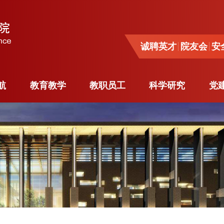
诚聘英才
院友会
安全
诚聘英才
院友会
安
导航
教育教学
教职员工
科学研究
党
航
教育教学
教职员工
科学研究
党
系
本科生教育
杰出人才
科研动态
与工程
研究生教育
师资队伍
学术活动
系
专业学位研究生
各系教员
重要项目
工程系
教育
客座教授
奖励荣誉
源工程
境外学习
行政人员
留学生
博士后
与工程
访问学者