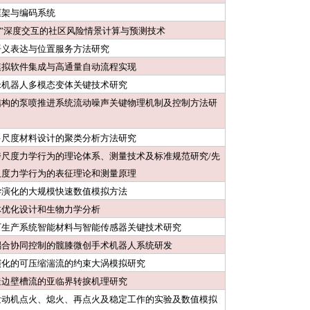
框架与编码系统
算”深度交互的社区风险情景计算与预测技术
语义表达与位置服务方法研究
模拟软件集成与高通量自动流程实现
米机器人多模态变体关键技术研究
结构的泵喷推进系统流动噪声关键物理机制及控制方法研
多尺度材料设计的聚类分析方法研究
跨尺度力学行为的理论体系、测量技术及标准规范研究/先
尺度力学行为的表征理论和测量原理
学演化的大规模快速数值模拟方法
体优化设计和生物力学分析
下生产系统智能材料与智能传感器关键技术研究
耦合协同控制的髋膝微创手术机器人系统研发
演化的可压缩湍流的约束大涡模拟研究
糙边壁槽流的亚临界转捩机理研究
发动机点火、熄火、再点火及稳定工作的实验及数值模拟