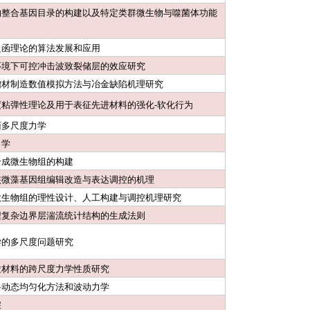
物整合基因目录的构建以及特定类群微生物与噬菌体功能
泛函理论的算法发展和应用
环境下可控冲击波致裂储层的效应研究
增材制造数值模拟方法与冶金缺陷机理研究
度粘弹性理论及用于表征先进材料的强化-软化行为
面多尺度力学
力学
合成微生物组的构建
核微藻基因组编辑改造与表达调控的机理
微生物组的理性设计、人工构建与调控机理研究
程复杂边界层湍流统计结构的生成法则
学的多尺度问题研究
粒材料的跨尺度力学性质研究
料动态均匀化方法和波动力学
捩