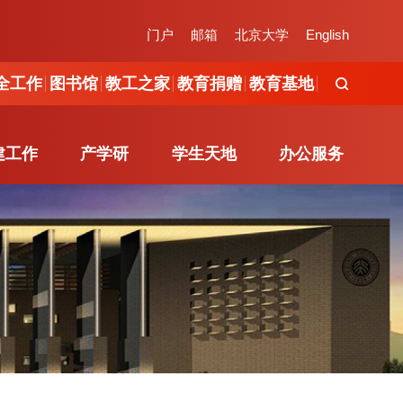
工作
图书馆
教工之家
教育捐赠
教育基地
门户
邮箱
北京大学
English
全工作
图书馆
教工之家
教育捐赠
教育基地
建工作
产学研
学生天地
办公服务
建工作
产学研
学生天地
办公服务
组织概况
产学研简介
新闻动态
学院办公室
党建活动
校企合作
通知发布
办事流程
服务指南
地方研究院
公示信息
在线办公
职能办公室
学工队伍
制度规范
办事指南
文件下载
下载专区