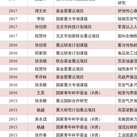
研究
2017
谭文长
基金委重点项目
舒张性心
2017
李恒
国家重大专项课题
陆相页岩
2017
张信荣
北京市科技计划项目
零度以上
2017
段慧玲
北京市创新联合重点项目
面向生物
2016
张信荣
重点研发计划课题
蓄冷传热
2016
郑家荣
重点研发计划课题
食品加工
2016
张东晓
联合基金重点项目
页岩油渗
2016
段慧玲
基金委重点项目
辐照条件
2016
李存标
基金委重点项目
高超声速
2016
张东晓
国家重大专项课题
页岩气多
2016
王昊
国家青年科学基金（B类）
相变与界
2015
张东晓
重点国际合作研究
页岩气开
2015
杨越
重大研究计划重点项目
高雷诺数
2015
裴永茂
国家青年科学基金（B类）
实验固体
2015
杨越
国家青年科学基金（B类）
湍流拉格
2015
张作泰
国家青年科学基金（B类）
工业固废