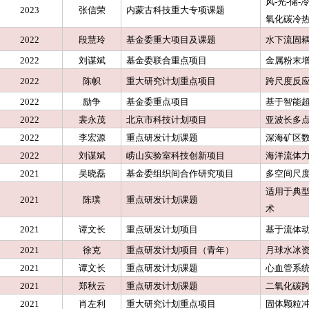
风-光-储
2023
张信荣
内蒙古科技重大专项课题
氧化碳冷
2022
段慧玲
基金委重大项目及课题
水下流固
2022
刘谋斌
基金委联合重点项目
金属粉末
2022
陈帜
重大研究计划重点项目
跨尺度反
2022
励争
基金委重点项目
基于智能
2022
裴永茂
北京市科技计划项目
亚波长多
2022
李宏源
重点研发计划课题
深海矿区
2022
刘谋斌
崂山实验室科技创新项目
海洋流体
2021
吴晓磊
基金委组织间合作研究项目
多空间尺
适用于典
2021
陈璞
重点研发计划课题
术
2021
谭文长
重点研发计划项目
基于流体
2021
徐克
重点研发计划项目（青年）
月球水冰
2021
谭文长
重点研发计划课题
心血管系
2021
郑秋云
重点研发计划课题
二氧化碳跨
2021
肖左利
重大研究计划重点项目
固体颗粒