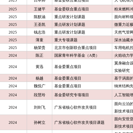
2025
吕本帅
基金委联合重点项目
大飞机增
2025
王健平
基金委联合重点项目
粉末燃料
2025
陈默涵
重点研发计划课题
面向材料
2025
王圣凯
重点研发计划课题
微重力近
2025
钱志浩
重点研发计划课题
天然气管
2025
薄童
重大专项课题
深水油藏
2025
杨荣贵
北京市创新联合重点项目
车用电机控
2024
陈正
国家青年科学基金（A类）
火焰动力
翼身融合
2024
黄迅
基金委重点项目
实验研究
2024
杨越
基金委重点项目
基于涡面
2024
魏悦广
基金委重点项目
纳米结构
2024
段慧玲
基金委研究专项项目
人工智能
面向云泊的
2024
刘剑飞
广东省核心软件攻关项目
新技术项
面向安世亚
2024
孙树立
广东省核心软件攻关项目课题
新技术项