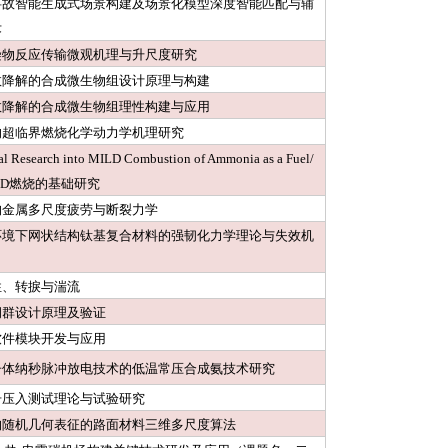
事故智能生成式场景构建及场景化模型深度智能匹配与辅
术
染物反应传输微观机理与升尺度研究
效降解的合成微生物组设计原理与构建
效降解的合成微生物组理性构建与应用
的超临界燃烧化学动力学机理研究
l Research into MILD Combustion of Ammonia as a Fuel/
LD燃烧的基础研究
构金属多尺度疲劳与断裂力学
环境下网状结构钛基复合材料的强韧化力学理论与失效机
性、转捩与湍流
洞群设计原理及验证
软件模块开发与应用
子体纳秒脉冲放电技术的低温常压合成氨技术研究
击压入测试理论与试验研究
构随机几何表征的路面材料三维多尺度算法