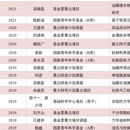
油藏微生
2021
吴晓磊
基金委重点项目
研究
2021
陈默涵
国家青年科学基金（B类）
基于密度
2020
王建祥
重点研发计划课题
高温高压
2020
刘谋斌
基金委重点项目
金属粉末
2020
魏悦广
基金委重点项目
建立跨尺
2020
易新
国家青年科学基金（B类）
软材料界
2020
裴永茂
国家青年科学基金（A类）
实验固体
2019
吴晓磊
重点研发计划项目
油藏环境
2019
刘进
重点研发计划课题
单细胞真
2019
吴晓磊
重点研发计划课题
油藏合成
2019
佘振苏
重大研究计划重点项目
自然与工
陈十一、唐
2019
基础科学中心项目（骨干）
非线性力
少强
2019
刘才山
基金委重点项目
干沙类颗
2019
王建祥
基金委重大项目课题
力学超材
2019
杨越
国家青年科学基金（A类）
湍流与转