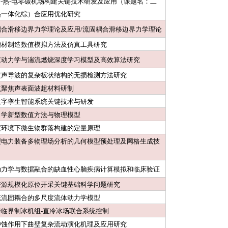
-冷-热-电零碳机场构建关键技术研发及应用（课题名：二
热一体化综）合应用优化研究
耦合滑移边界力学理论及应用/流固耦合滑移边界力学理论
增材制造数值模拟方法及仿真工具研究
应动力学与湍流燃烧深度学习模型及高效算法研究
超声导波的复杂板状结构的无损检测方法研究
点聚焦声表面波超材料研制
数字孪生智能系统关键技术与研发
力学新型数值方法与物理模型
度环境下微生物群落构建的定量原理
型电力装备多物理场分析的几何模型预处理及网格生成技
动力学与数据融合的缺血性心脑疾病计算模拟和临床验证
资源规模化原位开采关键基础科学问题研究
统流固耦合的多尺度流体动力学模型
临界制冰机组-直冷冰场联合系统控制
冲蚀作用下曲壁复杂流动演化机理及应用研究