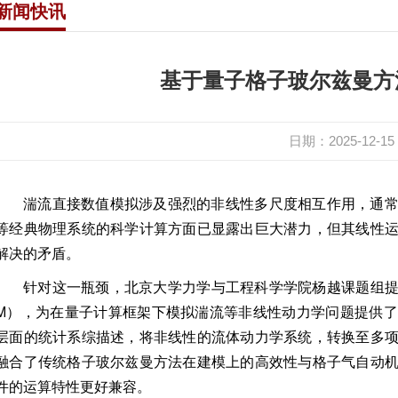
新闻快讯
所
离退休
杂系统
实验室
基于量子格子玻尔兹曼方
技平台
机构
日期：2025-12-15
湍流直接数值模拟涉及强烈的非线性多尺度相互作用，通
等经典物理系统的科学计算方面已显露出巨大潜力，但其线性
解决的矛盾。
针对这一瓶颈，北京大学力学与工程科学学院杨越课题组提
M），为在量子计算框架下模拟湍流等非线性动力学问题提供
层面的统计系综描述，将非线性的流体动力学系统，转换至多
融合了传统格子玻尔兹曼方法在建模上的高效性与格子气自动
件的运算特性更好兼容。