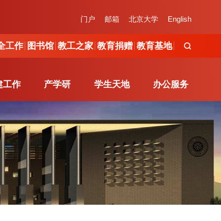
工作
图书馆
教工之家
教育捐赠
教育基地
门户
邮箱
北京大学
English
全工作
图书馆
教工之家
教育捐赠
教育基地
建工作
产学研
学生天地
办公服务
建工作
产学研
学生天地
办公服务
组织概况
产学研简介
新闻动态
学院办公室
党建活动
校企合作
通知发布
办事流程
服务指南
地方研究院
公示信息
在线办公
职能办公室
学工队伍
制度规范
办事指南
文件下载
下载专区