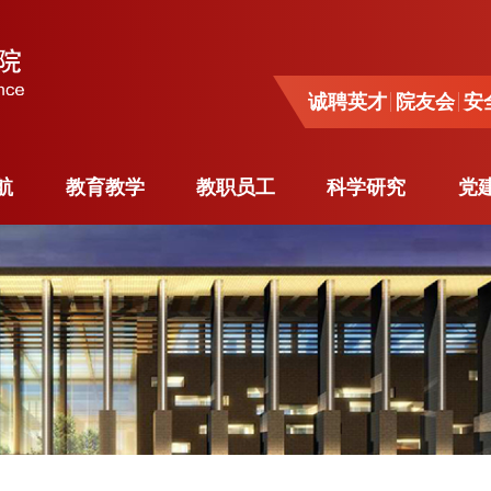
诚聘英才
院友会
安全
诚聘英才
院友会
安
导航
教育教学
教职员工
科学研究
党
航
教育教学
教职员工
科学研究
党
系
本科生教育
杰出人才
科研动态
与工程
研究生教育
师资队伍
学术活动
系
专业学位研究生
各系教员
重要项目
工程系
教育
客座教授
奖励荣誉
源工程
境外学习
行政人员
留学生
博士后
与工程
访问学者