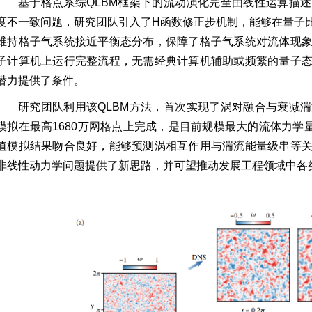
基于格点系综QLBM框架下的流动演化完全由线性运算描
度不一致问题，研究团队引入了H函数修正步机制，能够在量子
维持格子气系统接近平衡态分布，保障了格子气系统对流体现
子计算机上运行完整流程，无需经典计算机辅助或频繁的量子
潜力提供了条件。
研究团队利用该QLBM方法，首次实现了涡对融合与衰减
模拟在最高1680万网格点上完成，是目前规模最大的流体力学
值模拟结果吻合良好，能够预测涡相互作用与湍流能量级串等
非线性动力学问题提供了新思路，并可望推动发展工程领域中各