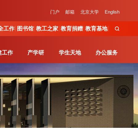
工作
图书馆
教工之家
教育捐赠
教育基地
门户
邮箱
北京大学
English
全工作
图书馆
教工之家
教育捐赠
教育基地
建工作
产学研
学生天地
办公服务
建工作
产学研
学生天地
办公服务
组织概况
产学研简介
新闻动态
学院办公室
党建活动
校企合作
通知发布
办事流程
服务指南
地方研究院
公示信息
在线办公
职能办公室
学工队伍
制度规范
办事指南
文件下载
下载专区