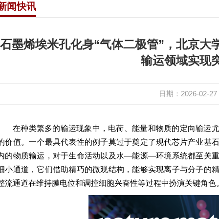
新闻快讯
所
离退休
杂系统
实验室
石墨烯埃米孔化身“气体二极管”，北京大
输运领域实现
技平台
机构
日期：2026-02-27
在种类繁多的输运现象中，电荷、能量和物质的定向输运
的价值。一个最具代表性的例子莫过于奠定了现代芯片产业基
内的物质输运，对于生命活动以及水—能源—环境系统都至关
细小通道，它们借助精巧的微观结构，能够实现离子与分子的
整流通道在维持膜电位和调控细胞兴奋性等过程中扮演关键角色