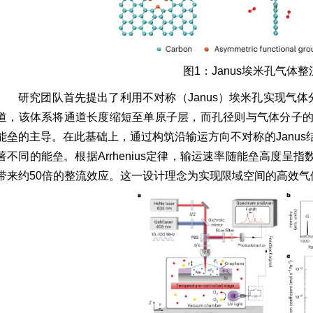
图1：Janus埃米孔气体
研究团队首先提出了利用不对称（Janus）埃米孔实现气
道，该体系将通道长度缩短至单原子层，而孔径则与气体分子
能垒的主导。在此基础上，通过构筑沿输运方向不对称的Janu
著不同的能垒。根据Arrhenius定律，输运速率随能垒高度呈指
带来约50倍的整流效应。这一设计理念为实现限域空间的高效