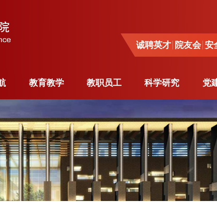
诚聘英才
院友会
安全
诚聘英才
院友会
安
导航
教育教学
教职员工
科学研究
党
航
教育教学
教职员工
科学研究
党
系
本科生教育
杰出人才
科研动态
与工程
研究生教育
师资队伍
学术活动
系
专业学位研究生
各系教员
重要项目
工程系
教育
客座教授
奖励荣誉
源工程
境外学习
行政人员
留学生
博士后
与工程
访问学者