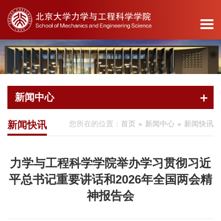
诚聘英才
院友会
安全工作
图书馆
教工之家
教育捐赠
教育基地
首
学
新
系
教
教
科
党
产
学
办
页
院
闻
所
育
职
学
建
学
生
公
新闻中心
介
中
导
教
员
研
工
研
天
服
绍
心
航
学
工
究
作
地
务
新闻快讯
您所在的位置：
首页
新闻中心
新闻快讯
产学
学院
新闻
力学
本科
杰出
科研
组织
新闻
学院
研简
概况
快讯
系
生教
人才
动态
概况
动态
办公
介
力学与工程科学学院举办学习贯彻习近
院长
新闻
科学
育
师资
学术
党建
通知
室
平总书记重要讲话和2026年全国两会精
校企
寄语
专题
计算
研究
队伍
活动
活动
发布
办事
神报告会
合作
院委
与工
生教
各系
重要
服务
公示
流程
地方