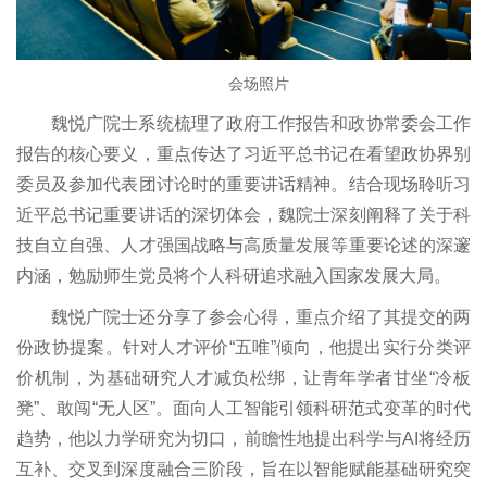
程研
究所
会场照片
湍流
魏悦广院士系统梳理了政府工作报告和政协常委会工作
与复
报告的核心要义，重点传达了习近平总书记在看望政协界别
委员及参加代表团讨论时的重要讲话精神。结合现场聆听习
杂系
近平总书记重要讲话的深切体会，魏院士深刻阐释了关于科
统全
技自立自强、人才强国战略与高质量发展等重要论述的深邃
国重
内涵，勉励师生党员将个人科研追求融入国家发展大局。
点实
魏悦广院士还分享了参会心得，重点介绍了其提交的两
份政协提案。针对人才评价“五唯”倾向，他提出实行分类评
验室
价机制，为基础研究人才减负松绑，让青年学者甘坐“冷板
省部
凳”、敢闯“无人区”。面向人工智能引领科研范式变革的时代
级科
趋势，他以力学研究为切口，前瞻性地提出科学与AI将经历
技平
互补、交叉到深度融合三阶段，旨在以智能赋能基础研究突