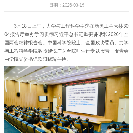
员会
程智
育
教员
项目
指南
信息
在线
日期：2026-03-19
研究
现任
能系
专业
客座
奖励
学工
办公
院
领导
航空
学位
教授
荣誉
队伍
制度
3月18日上午，力学与工程科学学院在新奥工学大楼30
职能
04报告厅举办学习贯彻习近平总书记重要讲话和2026年全
历史
航天
研究
行政
办事
规范
办公
国两会精神报告会。中国科学院院士、全国政协委员、力学
沿革
工程
生教
人员
指南
文件
室
与工程科学学院教授魏悦广为全院师生作专题报告。报告会
系
育
博士
下载
下载
由学院党委书记欧阳晓玲主持。
能源
境外
后
专区
与资
学习
访问
源工
留学
学者
程系
生
离退
海洋
休
装备
与工