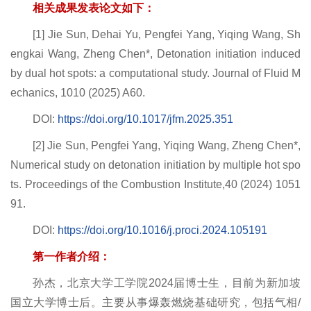
相关成果发表论文如下：
[1] Jie Sun, Dehai Yu, Pengfei Yang, Yiqing Wang, Sh
engkai Wang, Zheng Chen*, Detonation initiation induced
by dual hot spots: a computational study. Journal of Fluid M
echanics, 1010 (2025) A60.
DOI:
https://doi.org/10.1017/jfm.2025.351
[2] Jie Sun, Pengfei Yang, Yiqing Wang, Zheng Chen*,
Numerical study on detonation initiation by multiple hot spo
ts. Proceedings of the Combustion Institute,40 (2024) 1051
91.
DOI:
https://doi.org/10.1016/j.proci.2024.105191
第一作者介绍：
孙杰，北京大学工学院2024届博士生，目前为新加坡
国立大学博士后。主要从事爆轰燃烧基础研究，包括气相/