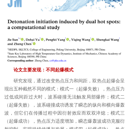
程研
究所
湍流
与复
杂系
统全
论文主要发现：不同起爆模式
国重
研究发现，通过改变热点压力和间距，双热点起爆会呈
点实
现出五种截然不同的模式：模式一（起爆失败），热点压力
验室
过低或间距过大时，波系碰撞无法触发局部爆炸；模式二
省部
（起爆失败），波系碰撞成功诱发了瞬态的纵向和横向爆轰
波，但它们在传播过程中因衍射效应而双双淬熄；模式三
级科
（起爆成功），热点压力适度增加，瞬态爆轰波成功克服衍
技平