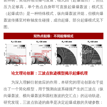
射抑制，实现持续传播与发展；模式四（起爆成功），热点
台
压力足够高，单个热点自身即可直接起爆爆轰波；模式五
虚体
（起爆成功）是一种特殊模式，纵向爆轰波淬熄，但横向爆
轰波传播至对称轴发生碰撞，成功起爆。部分起爆模式见下
科研
图。
机构
论文理论创新：三波点轨迹模型揭示起爆机理
为深入理解衍射效应的作用，本研究的理论创新在于提
出了一个简化模型，用于预测由波系碰撞产生的三波点（纵
向爆轰波、横向爆轰波和圆柱激波的交汇点）的运动轨迹。
研究发现，三波点轨迹的曲率是决定起爆成败的关键参数：