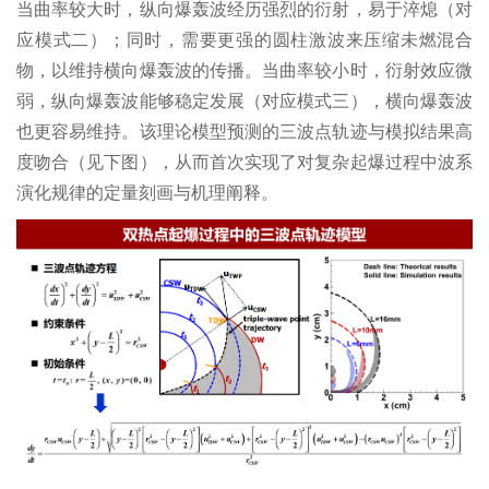
当曲率较大时，纵向爆轰波经历强烈的衍射，易于淬熄（对
应模式二）；同时，需要更强的圆柱激波来压缩未燃混合
物，以维持横向爆轰波的传播。当曲率较小时，衍射效应微
弱，纵向爆轰波能够稳定发展（对应模式三），横向爆轰波
也更容易维持。该理论模型预测的三波点轨迹与模拟结果高
度吻合（见下图），从而首次实现了对复杂起爆过程中波系
演化规律的定量刻画与机理阐释。