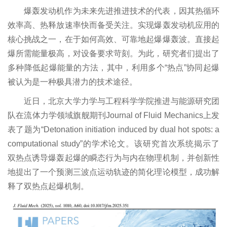
员会
程智
育
教员
项目
指南
信息
在线
研究
爆轰发动机作为未来先进推进技术的代表，因其热循环
现任
能系
专业
客座
奖励
学工
办公
效率高、热释放速率快而备受关注。实现爆轰发动机应用的
院
核心挑战之一，在于如何高效、可靠地起爆爆轰波。直接起
领导
航空
学位
教授
荣誉
队伍
制度
职能
爆所需能量极高，对设备要求苛刻。为此，研究者们提出了
历史
航天
研究
行政
办事
规范
办公
多种降低起爆能量的方法，其中，利用多个“热点”协同起爆
沿革
工程
生教
人员
指南
文件
被认为是一种极具潜力的技术途径。
室
系
育
博士
下载
下载
近日，北京大学力学与工程科学学院推进与能源研究团
队在流体力学领域旗舰期刊Journal of Fluid Mechanics上发
能源
境外
后
专区
表了题为“Detonation initiation induced by dual hot spots: a
与资
学习
访问
computational study”的学术论文。该研究首次系统揭示了
源工
留学
学者
双热点诱导爆轰起爆的瞬态行为与内在物理机制，并创新性
程系
生
离退
地提出了一个预测三波点运动轨迹的简化理论模型，成功解
释了双热点起爆机制。
海洋
休
装备
与工