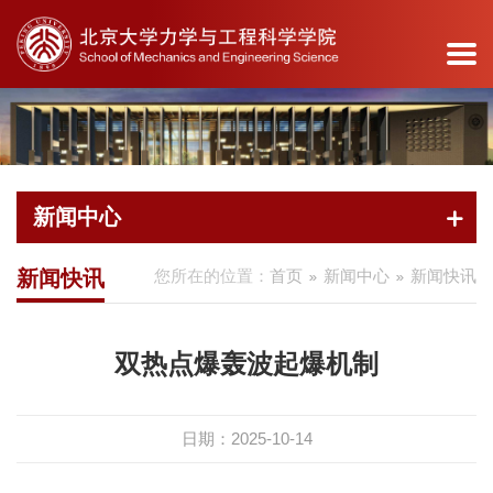
诚聘英才
院友会
安全工作
图书馆
教工之家
教育捐赠
教育基地
首
学
新
系
教
教
科
党
产
学
办
页
院
闻
所
育
职
学
建
学
生
公
新闻中心
介
中
导
教
员
研
工
研
天
服
绍
心
航
学
工
究
作
地
务
新闻快讯
您所在的位置：
首页
新闻中心
新闻快讯
产学
学院
新闻
力学
本科
杰出
科研
组织
新闻
学院
研简
概况
快讯
系
生教
人才
动态
概况
动态
办公
介
双热点爆轰波起爆机制
院长
新闻
科学
育
师资
学术
党建
通知
室
校企
寄语
专题
计算
研究
队伍
活动
活动
发布
办事
合作
日期：2025-10-14
院委
与工
生教
各系
重要
服务
公示
流程
地方