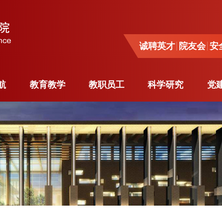
诚聘英才
院友会
安全
诚聘英才
院友会
安
导航
教育教学
教职员工
科学研究
党
航
教育教学
教职员工
科学研究
党
系
本科生教育
杰出人才
科研动态
与工程
研究生教育
师资队伍
学术活动
系
专业学位研究生
各系教员
重要项目
工程系
教育
客座教授
奖励荣誉
源工程
境外学习
行政人员
留学生
博士后
与工程
访问学者