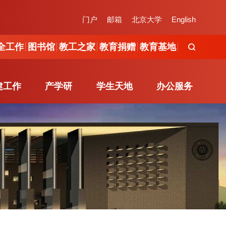
工作
图书馆
教工之家
教育捐赠
教育基地
门户
邮箱
北京大学
English
全工作
图书馆
教工之家
教育捐赠
教育基地
建工作
产学研
学生天地
办公服务
建工作
产学研
学生天地
办公服务
组织概况
产学研简介
新闻动态
学院办公室
党建活动
校企合作
通知发布
办事流程
服务指南
地方研究院
公示信息
在线办公
职能办公室
学工队伍
制度规范
办事指南
文件下载
下载专区