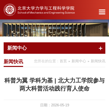
诚聘英才
院友会
安全工作
图书馆
教工之家
教育捐赠
教育基地
首
学
新
系
教
教
科
党
产
学
办
页
院
闻
所
育
职
学
建
学
生
公
新闻中心
介
中
导
教
员
研
工
研
天
服
绍
心
航
学
工
究
作
地
务
新闻快讯
您所在的位置：
首页
新闻中心
新闻快讯
产学
学院
新闻
力学
本科
杰出
科研
组织
新闻
学院
研简
概况
快讯
系
生教
人才
动态
概况
动态
办公
介
科普为翼 学科为基 | 北大力工学院参与
院长
新闻
科学
育
师资
学术
党建
通知
室
两大科普活动践行育人使命
校企
寄语
专题
计算
研究
队伍
活动
活动
发布
办事
合作
院委
与工
生教
各系
重要
服务
公示
流程
地方
日期：2026-05-19