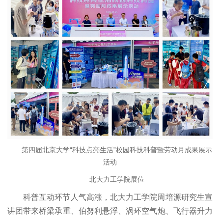
台
虚体
科研
机构
第四届北京大学“科技点亮生活”校园科技科普暨劳动月成果展示
活动
北大力工学院展位
科普互动环节人气高涨，北大力工学院周培源研究生宣
讲团带来桥梁承重、伯努利悬浮、涡环空气炮、飞行器升力