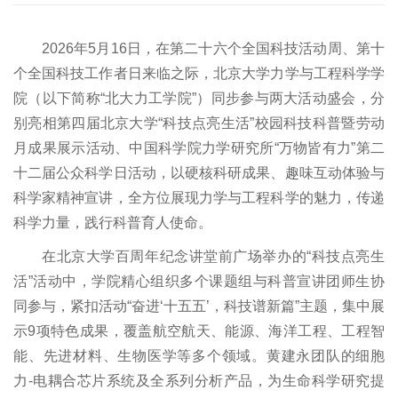
员会
程智
育
教员
项目
指南
信息
在线
研究
现任
能系
专业
客座
奖励
学工
办公
2026年5月16日，在第二十六个全国科技活动周、第十
院
个全国科技工作者日来临之际，北京大学力学与工程科学学
领导
航空
学位
教授
荣誉
队伍
制度
职能
院（以下简称“北大力工学院”）同步参与两大活动盛会，分
历史
航天
研究
行政
办事
规范
办公
别亮相第四届北京大学“科技点亮生活”校园科技科普暨劳动
沿革
工程
生教
人员
指南
文件
室
月成果展示活动、中国科学院力学研究所“万物皆有力”第二
系
育
博士
下载
下载
十二届公众科学日活动，以硬核科研成果、趣味互动体验与
科学家精神宣讲，全方位展现力学与工程科学的魅力，传递
能源
境外
后
专区
科学力量，践行科普育人使命。
与资
学习
访问
在北京大学百周年纪念讲堂前广场举办的“科技点亮生
源工
留学
学者
活”活动中，学院精心组织多个课题组与科普宣讲团师生协
程系
生
离退
同参与，紧扣活动“奋进‘十五五’，科技谱新篇”主题，集中展
示9项特色成果，覆盖航空航天、能源、海洋工程、工程智
海洋
休
能、先进材料、生物医学等多个领域。黄建永团队的细胞
装备
力‑电耦合芯片系统及全系列分析产品，为生命科学研究提
与工