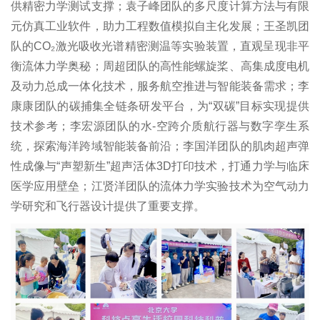
供精密力学测试支撑；袁子峰团队的多尺度计算方法与有限
程研
元仿真工业软件，助力工程数值模拟自主化发展；王圣凯团
队的CO₂激光吸收光谱精密测温等实验装置，直观呈现非平
究所
衡流体力学奥秘；周超团队的高性能螺旋桨、高集成度电机
湍流
及动力总成一体化技术，服务航空推进与智能装备需求；李
与复
康康团队的碳捕集全链条研发平台，为“双碳”目标实现提供
技术参考；李宏源团队的水‑空跨介质航行器与数字孪生系
杂系
统，探索海洋跨域智能装备前沿；李国洋团队的肌肉超声弹
统全
性成像与“声塑新生”超声活体3D打印技术，打通力学与临床
国重
医学应用壁垒；江贤洋团队的流体力学实验技术为空气动力
点实
学研究和飞行器设计提供了重要支撑。
验室
省部
级科
技平