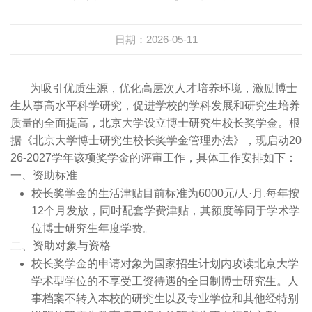
员会
程智
育
教员
项目
指南
信息
在线
研究
现任
能系
专业
客座
奖励
学工
办公
院
日期：2026-05-11
领导
航空
学位
教授
荣誉
队伍
制度
职能
历史
航天
研究
行政
办事
规范
为吸引优质生源，优化高层次人才培养环境，激励博士
办公
生从事高水平科学研究，促进学校的学科发展和研究生培养
沿革
工程
生教
人员
指南
文件
室
质量的全面提高，北京大学设立博士研究生校长奖学金。根
系
育
博士
下载
下载
据《北京大学博士研究生校长奖学金管理办法》，现启动20
26-2027学年该项奖学金的评审工作，具体工作安排如下：
能源
境外
后
专区
一、资助标准
与资
学习
访问
校长奖学金的生活津贴目前标准为6000元/人·月,每年按
源工
留学
学者
12个月发放，同时配套学费津贴，其额度等同于学术学
位博士研究生年度学费。
程系
生
离退
二、资助对象与资格
海洋
休
校长奖学金的申请对象为国家招生计划内攻读北京大学
学术型学位的不享受工资待遇的全日制博士研究生。人
装备
事档案不转入本校的研究生以及专业学位和其他经特别
与工