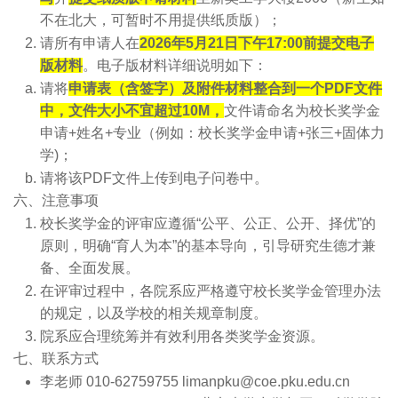
不在北大，可暂时不用提供纸质版）；
请所有申请人在
2026年5月21日下午17:00前提交电子
版材料
。电子版材料详细说明如下：
请将
申请表（含签字）及附件材料整合到一个PDF文件
中，文件大小不宜超过10M，
文件请命名为校长奖学金
申请+姓名+专业（例如：校长奖学金申请+张三+固体力
学)；
请将该PDF文件上传到电子问卷中。
六、注意事项
校长奖学金的评审应遵循“公平、公正、公开、择优”的
原则，明确“育人为本”的基本导向，引导研究生德才兼
备、全面发展。
在评审过程中，各院系应严格遵守校长奖学金管理办法
的规定，以及学校的相关规章制度。
院系应合理统筹并有效利用各类奖学金资源。
七、联系方式
李老师 010-62759755 limanpku@coe.pku.edu.cn