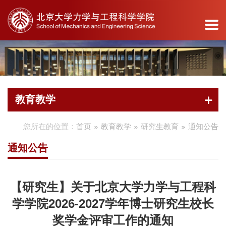
诚聘英才
院友会
安全工作
图书馆
教工之家
教育捐赠
教育基地
首
学
新
系
教
教
科
党
产
学
办
页
院
闻
所
育
职
学
建
学
生
公
教育教学
介
中
导
教
员
研
工
研
天
服
绍
心
航
学
工
究
作
地
务
您所在的位置：
首页
教育教学
研究生教育
通知公告
产学
学院
新闻
力学
本科
杰出
科研
组织
新闻
学院
研简
通知公告
概况
快讯
系
生教
人才
动态
概况
动态
办公
介
院长
新闻
科学
育
师资
学术
党建
通知
室
校企
【研究生】关于北京大学力学与工程科
寄语
专题
计算
研究
队伍
活动
活动
发布
办事
合作
学学院2026-2027学年博士研究生校长
院委
与工
生教
各系
重要
服务
公示
流程
地方
奖学金评审工作的通知