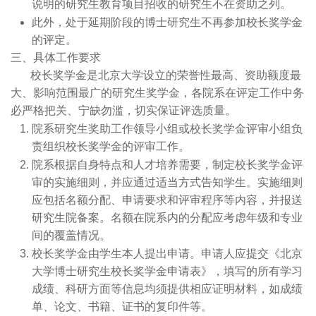
说明的研究生教育项目招收的研究生不在资助之列。
此外，处于延期阶段的博士研究生不再参加校长奖学金
程研
的评定。
究所
三、具体工作要求
湍流
校长奖学金是北京大学设立的荣誉性最高、资助额度最
大、影响范围最广的研究生奖学金，各院系在评定工作中务
与复
必严格把关、宁缺勿滥，切实保证评选质量。
杂系
院系研究生奖助工作领导小组或校长奖学金评审小组负
责组织校长奖学金的评审工作。
统全
院系根据自身特点和人才培养需要，制定校长奖学金评
国重
审的实施细则，并应通过适当方式告知学生。实施细则
应包括名额分配、申请要求和评审程序等内容，并报送
点实
研究生院备案。名额在院系内的分配应考虑年级和专业
验室
间的覆盖情况。
省部
校长奖学金由学生本人提出申请。申请人应提交《北京
大学博士研究生校长奖学金申请表》，填写的所有学习
级科
成绩、科研方面等信息均须提供相应证明材料，如成绩
技平
单、论文、书籍、证书的复印件等。