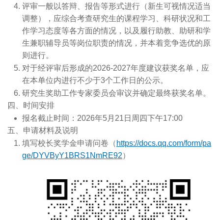
评审一般以答辩、报告等形式进行（新生可视情况适当
台
调整），应综合考查研究生的课程学习、科研状况和工
虚体
作学习态度等各方面的情况，以及履行助教、助研和学
生兼职辅导员等岗位职责的情况，并本着竞争选优的原
科研
则进行。
机构
对于经评审后形成的2026-2027年度建议获奖名单，应
在本单位内进行不少于3个工作日的公示。
研究生奖助工作专家委员会审议并确定最终获奖名单。
四、时间安排
报名截止时间：2026年5月21日周四下午17:00
五、申请材料及说明
填写校长奖学金申请问卷（
https://docs.qq.com/form/pa
ge/DYVByY1BRS1NmRE92
）